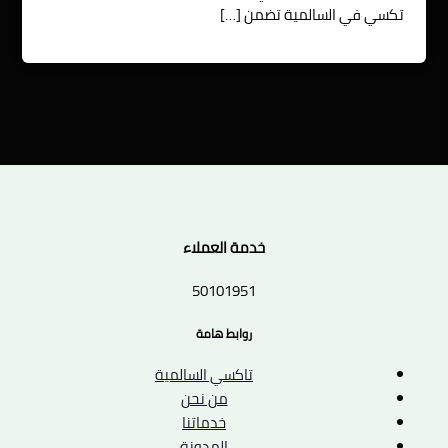
تكسي في السالمية تضمن […]
خدمة العملاء
50101951
روابط هامة
تاكسي السالمية
من نحن
خدماتنا
المدونة