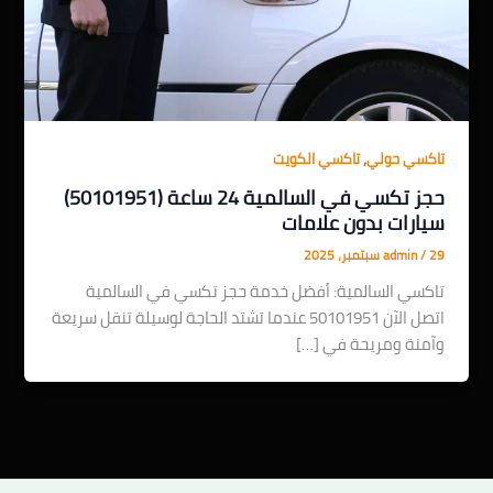
,
تاكسي حولي
تاكسي الكويت
حجز تكسي في السالمية 24 ساعة (50101951)
سيارات بدون علامات
29 سبتمبر، 2025
/
admin
تاكسي السالمية: أفضل خدمة حجز تكسي في السالمية
اتصل الآن 50101951 عندما تشتد الحاجة لوسيلة تنقل سريعة
وآمنة ومريحة في […]