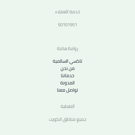
خدمة العملاء
50101951
روابط هامة
تاكسي السالمية
من نحن
خدماتنا
المدونة
تواصل معنا
التغطية
جميع مناطق الكويت