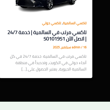
,
تاكسي السالمية
تاكسي حولي
تاكسي مرتب في السالمية | خدمة 24/7
| اتصل الآن 50101951
16 سبتمبر، 2025
/
admin
تاكسي مرتب في السالمية: خدمة 24/7 في كل
أنحاء حولي في الكويت، وتحديداً في منطقة
السالمية الحيوية، يعتبر الحصول على […]