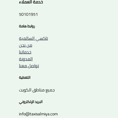
خدمة العملاء
50101951
روابط هامة
تاكسي السالمية
من نحن
خدماتنا
المدونة
تواصل معنا
التغطية
جميع مناطق الكويت
البريد الإلكتروني
info@taxisalmiya.com