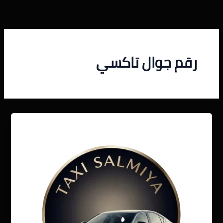
خطي
لى
لمحتوى
رقم جوال تاكسي