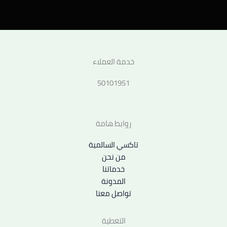
خدمة العملاء
50101951
روابط هامة
تاكسي السالمية
من نحن
خدماتنا
المدونة
تواصل معنا
التغطية