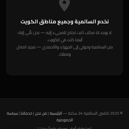
نخدم السالمية وجميع مناطق الكويت
لا يوجد لنا مكتب ثابت تحتاج للمجيء إليه — نحن نأتي إليك
أينما كنت في الكويت.
من السالمية وحولي إلى الجهراء والأحمدي — مجرد اتصال
ونصلك.
© 2025 تاكسي السالمية 24 ساعة —
الرئيسية
|
من نحن
|
خدماتنا
|
سياسة
الخصوصية
"مشوارك أمان، ودربك دايماً ريحان"