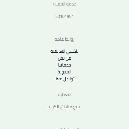
خدمة العملاء
50101951
روابط هامة
تاكسي السالمية
من نحن
خدماتنا
المدونة
تواصل معنا
التغطية
جميع مناطق الكويت