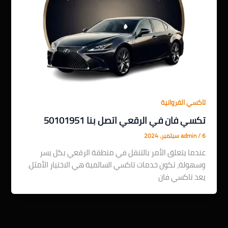
تاكسي الفروانية
تكسي فان في الرقعي اتصل بنا 50101951
6 سبتمبر، 2024
/
admin
عندما يتعلق الأمر بالتنقل في منطقة الرقعي بكل يسر
وسهولة، تكون خدمات تاكسي السالمية هي الاختيار الأمثل.
يعد تاكسي فان