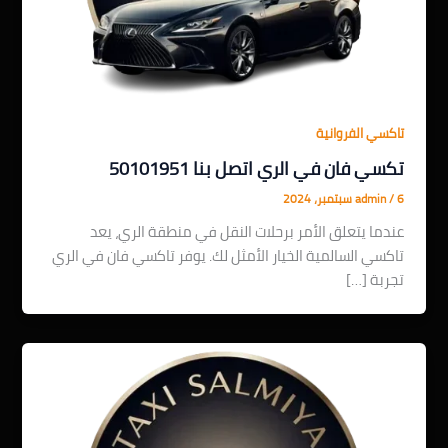
تاكسي الفروانية
تكسي فان في الري اتصل بنا 50101951
6 سبتمبر، 2024
/
admin
عندما يتعلق الأمر برحلات النقل في منطقة الري، يعد
تاكسي السالمية الخيار الأمثل لك. يوفر تاكسي فان في الري
تجربة […]