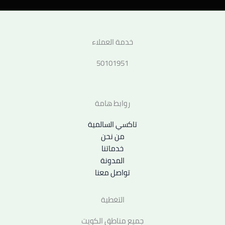
خدمة العملاء
50101951
روابط هامة
تاكسي السالمية
من نحن
خدماتنا
المدونة
تواصل معنا
التغطية
جميع مناطق الكويت