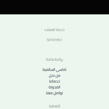
خدمة العملاء
50101951
روابط هامة
تاكسي السالمية
من نحن
خدماتنا
المدونة
تواصل معنا
التغطية