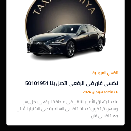
تاكسي الفروانية
تكسي فان في الرقعي اتصل بنا 50101951
6 سبتمبر، 2024
/
admin
عندما يتعلق الأمر بالتنقل في منطقة الرقعي بكل يسر
وسهولة، تكون خدمات تاكسي السالمية هي الاختيار الأمثل.
يعد تاكسي فان