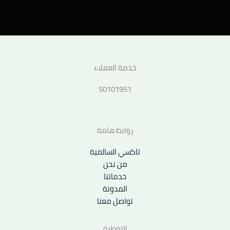
خدمة العملاء
50101951
روابط هامة
تاكسي السالمية
من نحن
خدماتنا
المدونة
تواصل معنا
التغطية