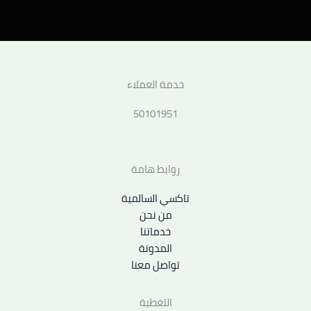
خدمة العملاء
50101951
روابط هامة
تاكسي السالمية
من نحن
خدماتنا
المدونة
تواصل معنا
التغطية