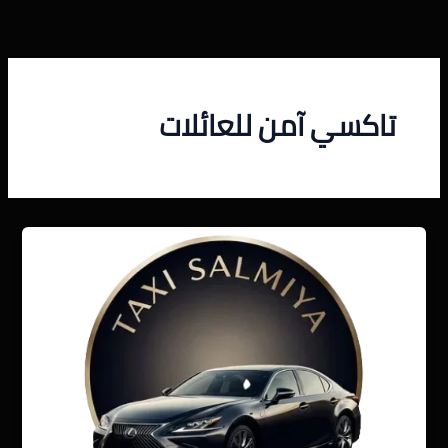
خطي
لى
لمحتوى
تاكسي آمن للعائلات