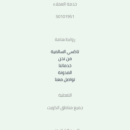
خدمة العملاء
50101951
روابط هامة
تاكسي السالمية
من نحن
خدماتنا
المدونة
تواصل معنا
التغطية
جميع مناطق الكويت