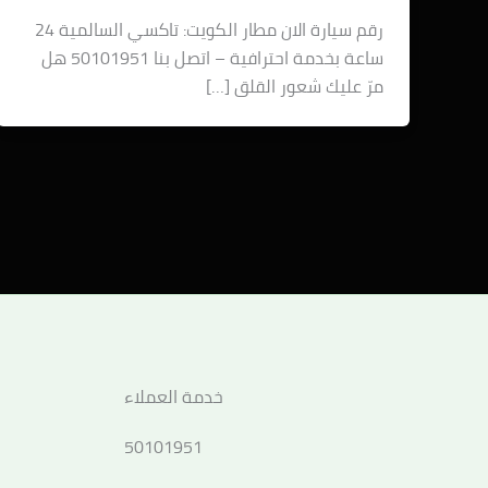
رقم سيارة الان مطار الكويت: تاكسي السالمية 24
ساعة بخدمة احترافية – اتصل بنا 50101951 هل
مرّ عليك شعور القلق […]
خدمة العملاء
50101951