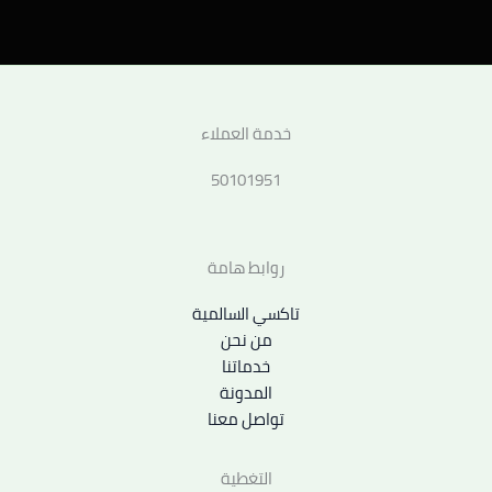
خدمة العملاء
50101951
روابط هامة
تاكسي السالمية
من نحن
خدماتنا
المدونة
تواصل معنا
التغطية