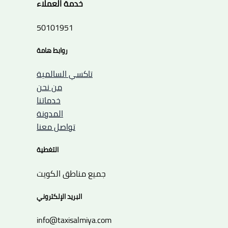
خدمة العملاء
50101951
روابط هامة
تاكسي السالمية
من نحن
خدماتنا
المدونة
تواصل معنا
التغطية
جميع مناطق الكويت
البريد الإلكتروني
info@taxisalmiya.com