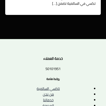
تكسي في السالمية تضمن […]
خدمة العملاء
50101951
روابط هامة
تاكسي السالمية
من نحن
خدماتنا
المدونة