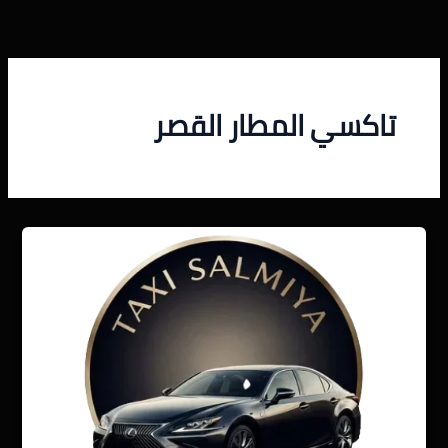
خطي
لى
لمحتوى
تاكسي المطار القصر