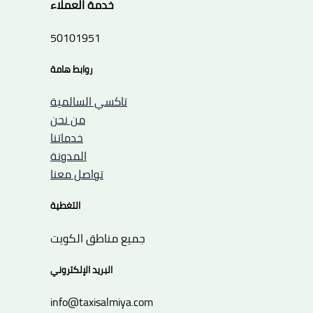
خدمة العملاء
50101951
روابط هامة
تاكسي السالمية
من نحن
خدماتنا
المدونة
تواصل معنا
التغطية
جميع مناطق الكويت
البريد الإلكتروني
info@taxisalmiya.com