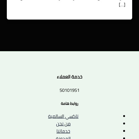
[…]
خدمة العملاء
50101951
روابط هامة
تاكسي السالمية
من نحن
خدماتنا
المدونة