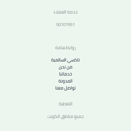
خدمة العملاء
50101951
روابط هامة
تاكسي السالمية
من نحن
خدماتنا
المدونة
تواصل معنا
التغطية
جميع مناطق الكويت