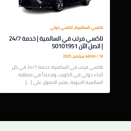
,
تاكسي السالمية
تاكسي حولي
تاكسي مرتب في السالمية | خدمة 24/7
| اتصل الآن 50101951
16 سبتمبر، 2025
/
admin
تاكسي مرتب في السالمية: خدمة 24/7 في كل
أنحاء حولي في الكويت، وتحديداً في منطقة
السالمية الحيوية، يعتبر الحصول على […]