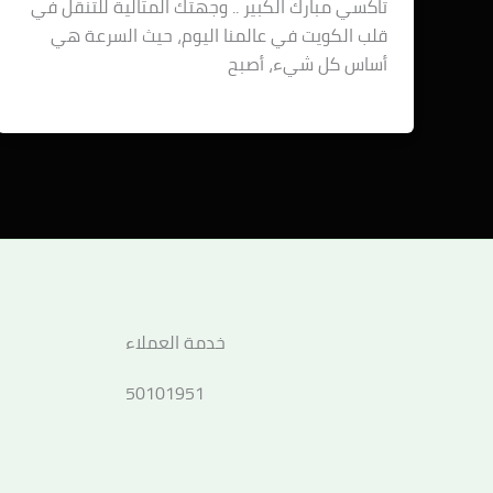
تاكسي مبارك الكبير .. وجهتك المثالية للتنقل في
قلب الكويت في عالمنا اليوم، حيث السرعة هي
أساس كل شيء، أصبح
خدمة العملاء
50101951