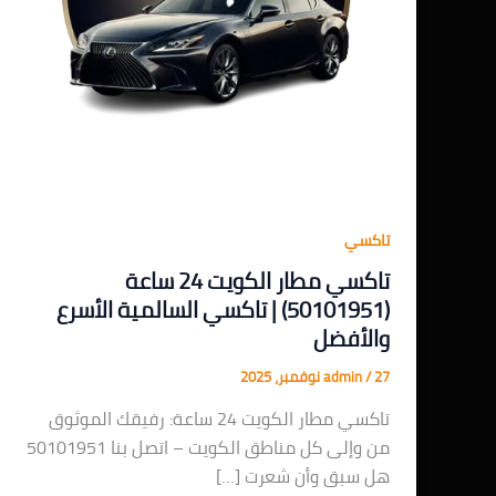
تاكسي
تاكسي مطار الكويت 24 ساعة
(50101951) | تاكسي السالمية الأسرع
والأفضل
27 نوفمبر، 2025
/
admin
تاكسي مطار الكويت 24 ساعة: رفيقك الموثوق
من وإلى كل مناطق الكويت – اتصل بنا 50101951
هل سبق وأن شعرت […]