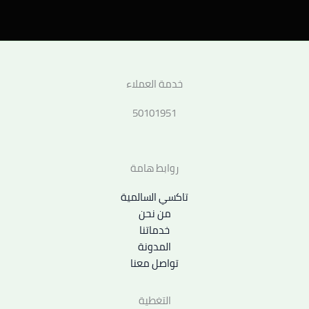
خدمة العملاء
50101951
روابط هامة
تاكسي السالمية
من نحن
خدماتنا
المدونة
تواصل معنا
التغطية