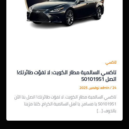
تاكسي
تاكسي السالمية مطار الكويت: لا تفوّت طائرتك!
اتصل 50101951
24 نوفمبر، 2025
/
admin
تاكسي السالمية مطار الكويت: لا تفوّت طائرتك! اتصل بنا الآن
50101951 يا مسافر، يا أهل السالمية الكرام، كلنا مرّينا
بالخوف […]