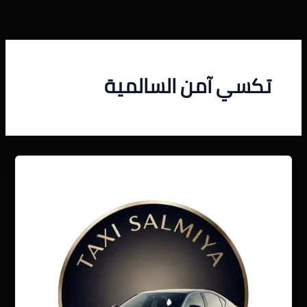
خطي
لى
لمحتوى
تكسي آمن السالمية