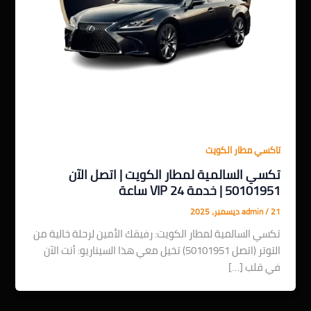
تاكسي مطار الكويت
تكسي السالمية لمطار الكويت | اتصل الآن
50101951 | خدمة VIP 24 ساعة
21 ديسمبر، 2025
/
admin
تكسي السالمية لمطار الكويت: رفيقك الأمين لرحلة خالية من
التوتر (اتصل 50101951) تخيل معي هذا السيناريو: أنت الآن
في قلب […]