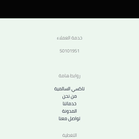
خدمة العملاء
50101951
روابط هامة
تاكسي السالمية
من نحن
خدماتنا
المدونة
تواصل معنا
التغطية