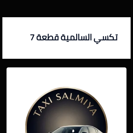
خطي
لى
لمحتوى
تكسي السالمية قطعة 7