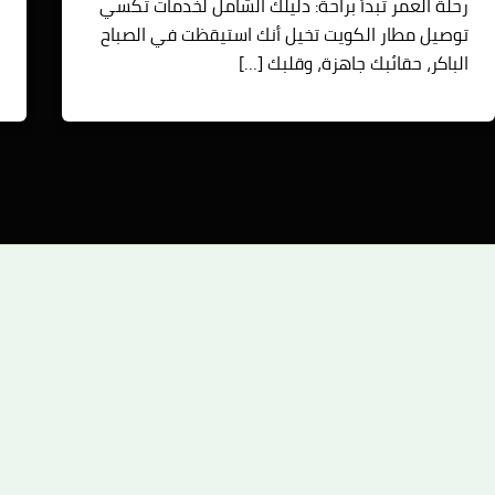
رحلة العمر تبدأ براحة: دليلك الشامل لخدمات تكسي
ت
توصيل مطار الكويت تخيل أنك استيقظت في الصباح
ا
الباكر، حقائبك جاهزة، وقلبك […]
ف