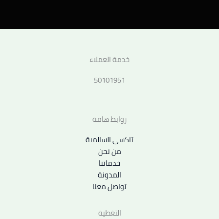
خدمة العملاء
50101951
روابط هامة
تاكسي السالمية
من نحن
خدماتنا
المدونة
تواصل معنا
التغطية