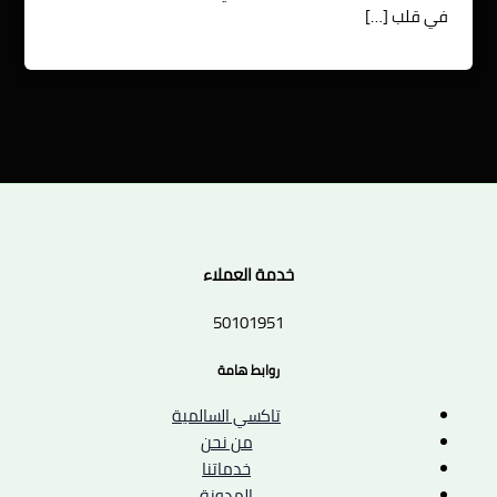
في قلب […]
خدمة العملاء
50101951
روابط هامة
تاكسي السالمية
من نحن
خدماتنا
المدونة