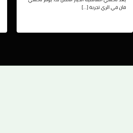
ع
فان في الري تجربة […]
ي
ا