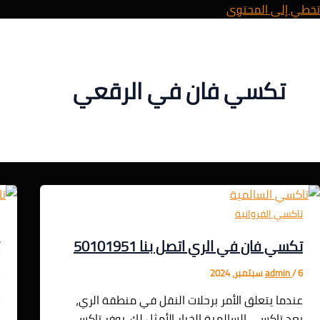
تخطي إلى المحتوى
تكسي فان في الرقعي
تاكسي الفروانية
ت
تكسي فان في الري اتصل بنا 50101951
ت
1
6 سبتمبر، 2024
/
admin
6
عندما يتعلق الأمر برحلات النقل في منطقة الري،
يعد تاكسي السالمية الخيار الأمثل لك. يوفر تاكسي