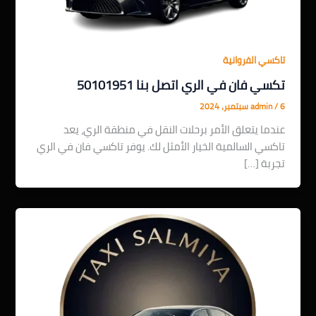
تاكسي الفروانية
تكسي فان في الري اتصل بنا 50101951
6 سبتمبر، 2024
/
admin
عندما يتعلق الأمر برحلات النقل في منطقة الري، يعد
تاكسي السالمية الخيار الأمثل لك. يوفر تاكسي فان في الري
تجربة […]