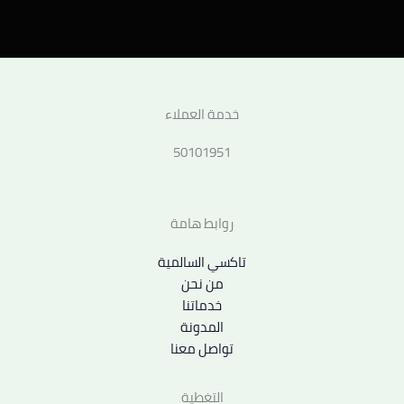
خدمة العملاء
50101951
روابط هامة
تاكسي السالمية
من نحن
خدماتنا
المدونة
تواصل معنا
التغطية