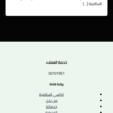
السالمية […]
خدمة العملاء
50101951
روابط هامة
تاكسي السالمية
من نحن
خدماتنا
المدونة