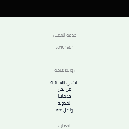
خدمة العملاء
50101951
روابط هامة
تاكسي السالمية
من نحن
خدماتنا
المدونة
تواصل معنا
التغطية