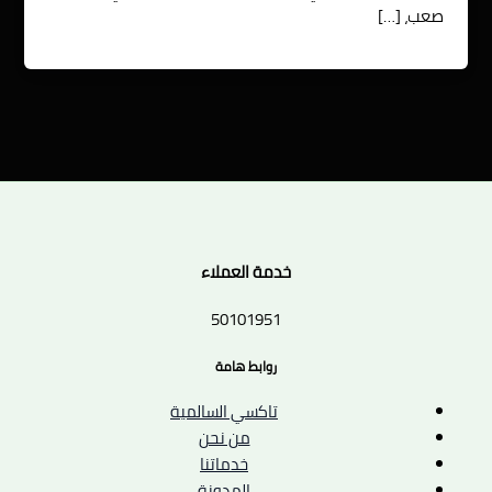
صعب، […]
خدمة العملاء
50101951
روابط هامة
تاكسي السالمية
من نحن
خدماتنا
المدونة