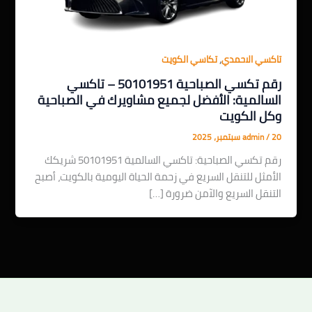
,
تاكسي الاحمدي
تكاسي الكويت
رقم تكسي الصباحية 50101951 – تاكسي
السالمية: الأفضل لجميع مشاويرك في الصباحية
وكل الكويت
20 سبتمبر، 2025
/
admin
رقم تكسي الصباحية: تاكسي السالمية 50101951 شريكك
الأمثل للتنقل السريع في زحمة الحياة اليومية بالكويت، أصبح
التنقل السريع والآمن ضرورة […]