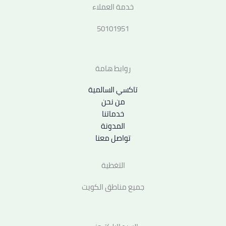
خدمة العملاء
50101951
روابط هامة
تاكسي السالمية
من نحن
خدماتنا
المدونة
تواصل معنا
التغطية
جميع مناطق الكويت