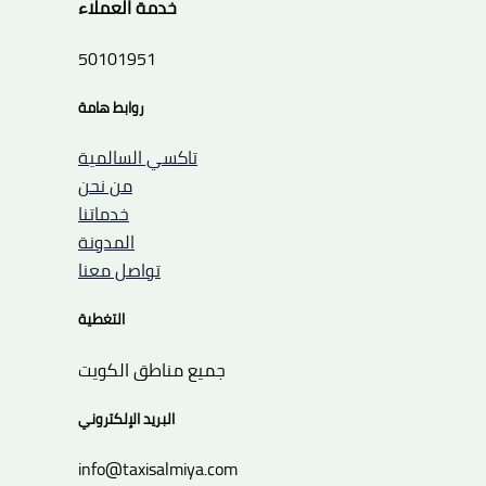
خدمة العملاء
50101951
روابط هامة
تاكسي السالمية
من نحن
خدماتنا
المدونة
تواصل معنا
التغطية
جميع مناطق الكويت
البريد الإلكتروني
info@taxisalmiya.com