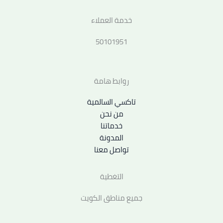
خدمة العملاء
50101951
روابط هامة
تاكسي السالمية
من نحن
خدماتنا
المدونة
تواصل معنا
التغطية
جميع مناطق الكويت