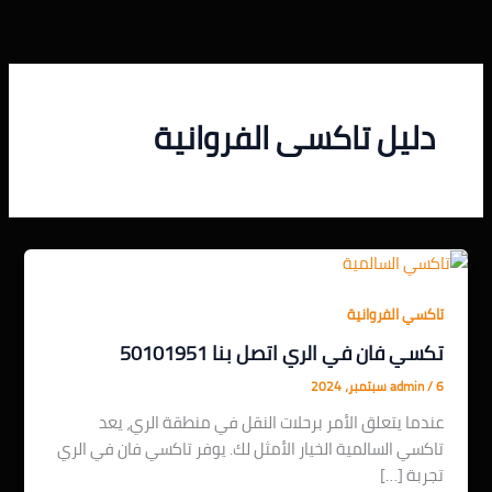
خطي
لى
لمحتوى
دليل تاكسى الفروانية
تاكسي الفروانية
تكسي فان في الري اتصل بنا 50101951
6 سبتمبر، 2024
/
admin
عندما يتعلق الأمر برحلات النقل في منطقة الري، يعد
تاكسي السالمية الخيار الأمثل لك. يوفر تاكسي فان في الري
تجربة […]