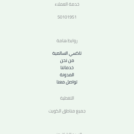
خدمة العملاء
50101951
روابط هامة
تاكسي السالمية
من نحن
خدماتنا
المدونة
تواصل معنا
التغطية
جميع مناطق الكويت