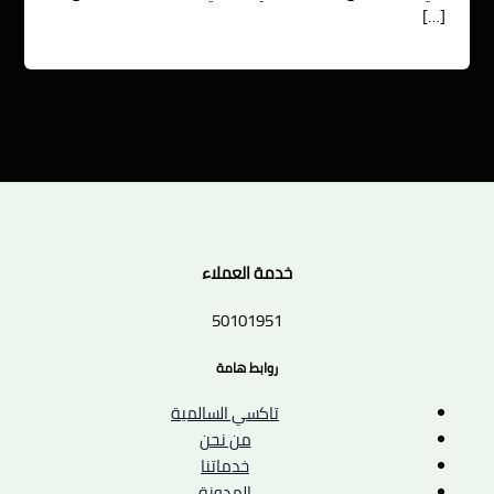
[…]
خدمة العملاء
50101951
روابط هامة
تاكسي السالمية
من نحن
خدماتنا
المدونة