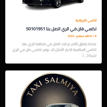
تاكسي الفروانية
تكسي فان في الري اتصل بنا 50101951
6 سبتمبر، 2024
/
admin
عندما يتعلق الأمر برحلات النقل في منطقة الري، يعد
تاكسي السالمية الخيار الأمثل لك. يوفر تاكسي فان في الري
تجربة […]