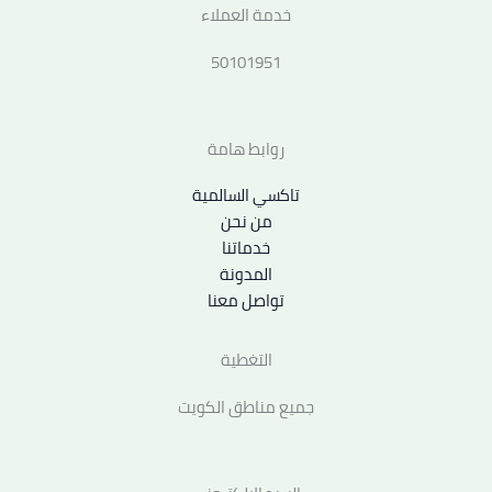
خدمة العملاء
50101951
روابط هامة
تاكسي السالمية
من نحن
خدماتنا
المدونة
تواصل معنا
التغطية
جميع مناطق الكويت