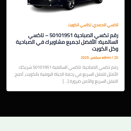
,
تاكسي الاحمدي
تكاسي الكويت
رقم تكسي الصباحية 50101951 – تاكسي
السالمية: الأفضل لجميع مشاويرك في الصباحية
وكل الكويت
20 سبتمبر، 2025
/
admin
رقم تكسي الصباحية: تاكسي السالمية 50101951 شريكك
الأمثل للتنقل السريع في زحمة الحياة اليومية بالكويت، أصبح
التنقل السريع والآمن ضرورة […]