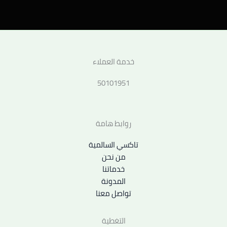
خدمة العملاء
50101951
روابط هامة
تاكسي السالمية
من نحن
خدماتنا
المدونة
تواصل معنا
التغطية