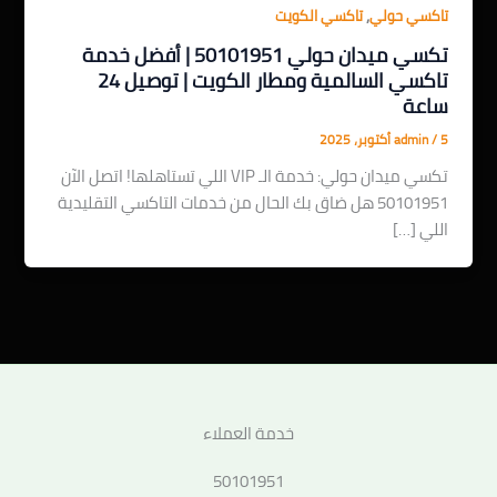
,
تاكسي حولي
تاكسي الكويت
تكسي ميدان حولي 50101951 | أفضل خدمة
تاكسي السالمية ومطار الكويت | توصيل 24
ساعة
5 أكتوبر، 2025
/
admin
تكسي ميدان حولي: خدمة الـ VIP اللي تستاهلها! اتصل الآن
50101951 هل ضاق بك الحال من خدمات التاكسي التقليدية
اللي […]
خدمة العملاء
50101951