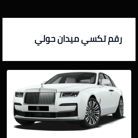
خطي
لى
لمحتوى
رقم تكسي ميدان حولي