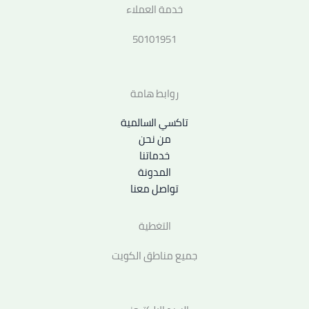
خدمة العملاء
50101951
روابط هامة
تاكسي السالمية
من نحن
خدماتنا
المدونة
تواصل معنا
التغطية
جميع مناطق الكويت