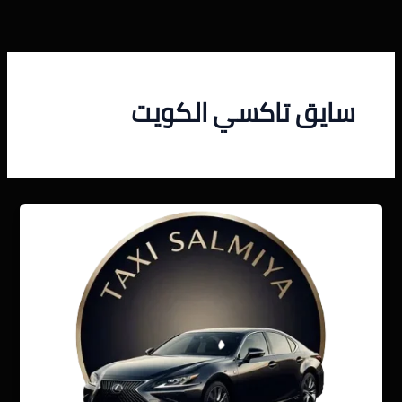
خطي
لى
لمحتوى
سايق تاكسي الكويت