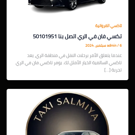
تاكسي الفروانية
تكسي فان في الري اتصل بنا 50101951
6 سبتمبر، 2024
/
admin
عندما يتعلق الأمر برحلات النقل في منطقة الري، يعد
تاكسي السالمية الخيار الأمثل لك. يوفر تاكسي فان في الري
تجربة […]