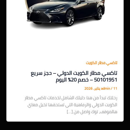
تاكسي مطار الكويت
تاكسي مطار الكويت الدولي – حجز سريع
50101951 – خصم 20% اليوم
11 يناير، 2026
/
admin
رحلتك تبدأ من هنا: دليلك الشامل لخدمات تاكسي مطار
الكويت الدولي والرفاهية التي تستحقها تخيل معاي
هالموقف، توك واصل من […]