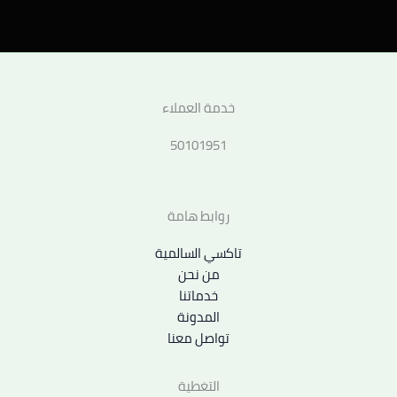
خدمة العملاء
50101951
روابط هامة
تاكسي السالمية
من نحن
خدماتنا
المدونة
تواصل معنا
التغطية