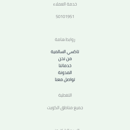
خدمة العملاء
50101951
روابط هامة
تاكسي السالمية
من نحن
خدماتنا
المدونة
تواصل معنا
التغطية
جميع مناطق الكويت