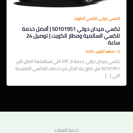
,
تاكسي حولي
تاكسي الكويت
تكسي ميدان حولي 50101951 | أفضل خدمة
تاكسي السالمية ومطار الكويت | توصيل 24
ساعة
5 أكتوبر، 2025
/
admin
تكسي ميدان حولي: خدمة الـ VIP اللي تستاهلها! اتصل الآن
50101951 هل ضاق بك الحال من خدمات التاكسي التقليدية
اللي […]
خدمة العملاء