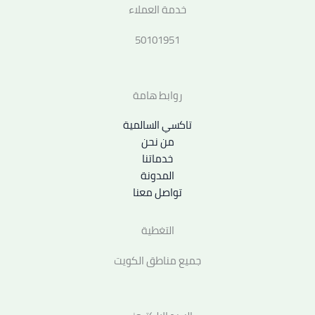
خدمة العملاء
50101951
روابط هامة
تاكسي السالمية
من نحن
خدماتنا
المدونة
تواصل معنا
التغطية
جميع مناطق الكويت